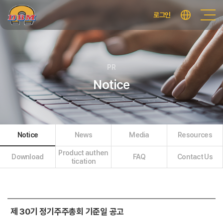
로그인
PR
Notice
Notice
News
Media
Resources
Product authen
Download
FAQ
Contact Us
tication
제 30기 정기주주총회 기준일 공고